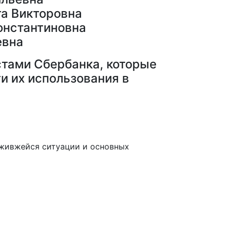
га Викторовна
Константиновна
евна
стами Сбербанка, которые
и их использования в
ложивжейся ситуации и основных