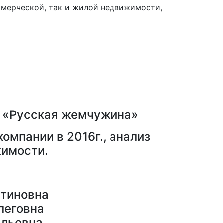
мерческой, так и жилой недвижимости,
и «Русская жемчужина»
омпании в 2016г., анализ
жимости.
нтиновна
леговна
ильевна