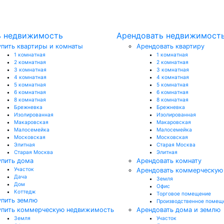
ь недвижимость
Арендовать недвижимост
упить квартиры и комнаты
Арендовать квартиру
1 комнатная
1 комнатная
2 комнатная
2 комнатная
3 комнатная
3 комнатная
4 комнатная
4 комнатная
5 комнатная
5 комнатная
6 комнатная
6 комнатная
8 комнатная
8 комнатная
Брежневка
Брежневка
Изолированная
Изолированная
Макаровская
Макаровская
Малосемейка
Малосемейка
Московская
Московская
Элитная
Старая Москва
Старая Москва
Элитная
упить дома
Арендовать комнату
Участок
Арендовать коммерческую
Дача
Земля
Дом
Офис
Коттедж
Торговое помещение
упить землю
Производственное помещ
упить коммерческую недвижимость
Арендовать дома и землю
Земля
Участок