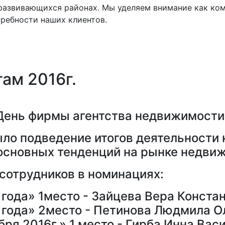
развивающихся районах. Мы уделяем внимание как ком
ребности наших клиентов.
ам 2016г.
 День фирмы агентства недвижимост
ыло подведение итогов деятельности к
основных тенденций на рынке недви
сотрудников в номинациях:
года» 1место - Зайцева Вера Конста
 года» 2место - Петинова Людмила О
ря 2016г.» 1 место - Гирба Инна Вас