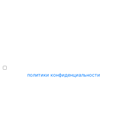
Отправляя свои данные, вы соглашаетесь с
нашей
политики конфиденциальности