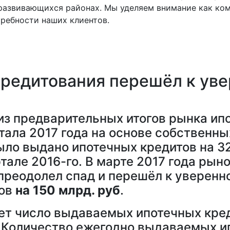
развивающихся районах. Мы уделяем внимание как ком
ребности наших клиентов.
кредитования перешёл к ув
з предварительных итогов рынка ипо
тала 2017 года на основе собственны
ыло выдано ипотечных кредитов на 3
тале 2016-го. В марте 2017 года рын
реодолел спад и перешёл к уверенно
тов
на 150 млрд. руб
.
ет число выдаваемых ипотечных кред
. Количество ежегодно выдаваемых и