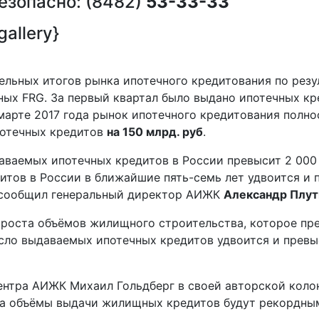
безопасно: (8482)
53-33-33
gallery}
льных итогов рынка ипотечного кредитования по резул
ных FRG. За первый квартал было выдано ипотечных кр
 марте 2017 года рынок ипотечного кредитования полн
потечных кредитов
на 150 млрд. руб
.
аваемых ипотечных кредитов в России превысит 2 000 
тов в России в ближайшие пять-семь лет удвоится и п
» сообщил генеральный директор АИЖК
Александр Плут
 роста объёмов жилищного строительства, которое пре
исло выдаваемых ипотечных кредитов удвоится и превыс
центра АИЖК Михаил Гольдберг в своей авторской кол
ода объёмы выдачи жилищных кредитов будут рекордны