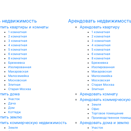
ь недвижимость
Арендовать недвижимост
упить квартиры и комнаты
Арендовать квартиру
1 комнатная
1 комнатная
2 комнатная
2 комнатная
3 комнатная
3 комнатная
4 комнатная
4 комнатная
5 комнатная
5 комнатная
6 комнатная
6 комнатная
8 комнатная
8 комнатная
Брежневка
Брежневка
Изолированная
Изолированная
Макаровская
Макаровская
Малосемейка
Малосемейка
Московская
Московская
Элитная
Старая Москва
Старая Москва
Элитная
упить дома
Арендовать комнату
Участок
Арендовать коммерческую
Дача
Земля
Дом
Офис
Коттедж
Торговое помещение
упить землю
Производственное помещ
упить коммерческую недвижимость
Арендовать дома и землю
Земля
Участок