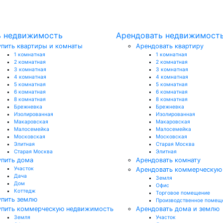
ь недвижимость
Арендовать недвижимост
упить квартиры и комнаты
Арендовать квартиру
1 комнатная
1 комнатная
2 комнатная
2 комнатная
3 комнатная
3 комнатная
4 комнатная
4 комнатная
5 комнатная
5 комнатная
6 комнатная
6 комнатная
8 комнатная
8 комнатная
Брежневка
Брежневка
Изолированная
Изолированная
Макаровская
Макаровская
Малосемейка
Малосемейка
Московская
Московская
Элитная
Старая Москва
Старая Москва
Элитная
упить дома
Арендовать комнату
Участок
Арендовать коммерческую
Дача
Земля
Дом
Офис
Коттедж
Торговое помещение
упить землю
Производственное помещ
упить коммерческую недвижимость
Арендовать дома и землю
Земля
Участок